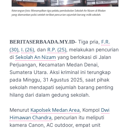
Keterangan foto: Menampilkan tiga pelaku pembobolan Sekolah An Nizam di Medan
yang diamankan polisi setelah terlibat pencurian sejumlah barang milik sekolah.
F.R.
BERITASERBAADA.MY.ID-
Tiga pria,
(30)
I. (26)
R.P. (25)
,
, dan
, melakukan pencurian
Sekolah An Nizam
di
yang berlokasi di Jalan
Perjuangan, Kecamatan Medan Denai,
Sumatera Utara. Aksi kriminal ini terungkap
pada Minggu, 31 Agustus 2025, saat pihak
sekolah mendapati sejumlah barang penting
hilang dari dalam gedung sekolah.
Kapolsek Medan Area
Dwi
Menurut
, Kompol
Himawan Chandra
, pencurian itu meliputi
kamera Canon, AC outdoor, empat unit