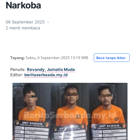
Narkoba
06 September 2025
•
2
menit membaca
Tayang:
Sabtu,
6 September 2025 13:19 WIB
Baca tanpa iklan
Penulis:
Revandy, Jurnalis Muda
Editor:
beritaserbaada.my.id