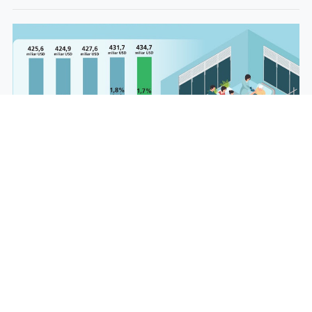
Utang Indonesia di Luar Negeri Naik Jadi
US$434,7 Miliar Disebabkan oleh Peningkatan
Pinjaman Pemerintah