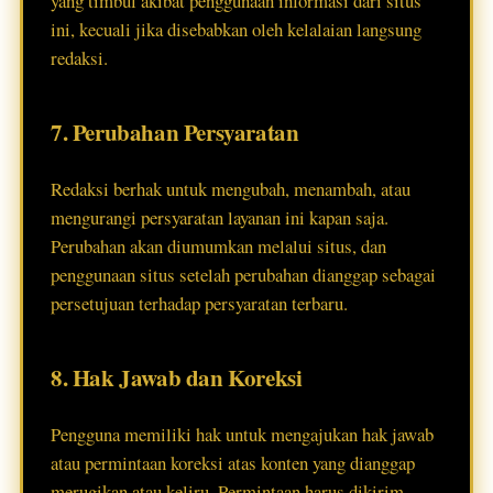
yang timbul akibat penggunaan informasi dari situs
ini, kecuali jika disebabkan oleh kelalaian langsung
redaksi.
7. Perubahan Persyaratan
Redaksi berhak untuk mengubah, menambah, atau
mengurangi persyaratan layanan ini kapan saja.
Perubahan akan diumumkan melalui situs, dan
penggunaan situs setelah perubahan dianggap sebagai
persetujuan terhadap persyaratan terbaru.
8. Hak Jawab dan Koreksi
Pengguna memiliki hak untuk mengajukan hak jawab
atau permintaan koreksi atas konten yang dianggap
merugikan atau keliru. Permintaan harus dikirim