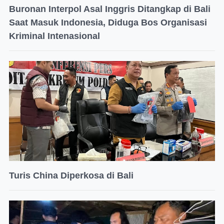
Buronan Interpol Asal Inggris Ditangkap di Bali
Saat Masuk Indonesia, Diduga Bos Organisasi
Kriminal Intenasional
Turis China Diperkosa di Bali