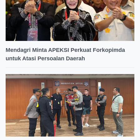
Mendagri Minta APEKSI Perkuat Forkopimda
untuk Atasi Persoalan Daerah