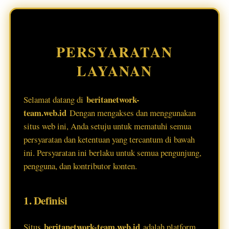
PERSYARATAN
LAYANAN
beritanetwork-
Selamat datang di
team.web.id
Dengan mengakses dan menggunakan
situs web ini, Anda setuju untuk mematuhi semua
persyaratan dan ketentuan yang tercantum di bawah
ini. Persyaratan ini berlaku untuk semua pengunjung,
pengguna, dan kontributor konten.
1. Definisi
beritanetwork-team.web.id
Situs
adalah platform