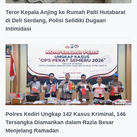
Teror Kepala Anjing ke Rumah Palti Hutabarat
di Deli Serdang, Polisi Selidiki Dugaan
Intimidasi
Polres Kediri Ungkap 142 Kasus Kriminal, 146
Tersangka Diamankan dalam Razia Besar
Menjelang Ramadan