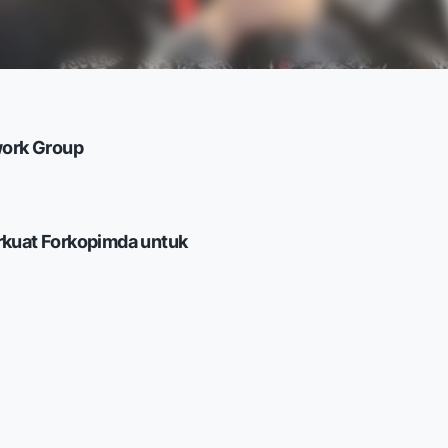
work Group
rkuat Forkopimda untuk