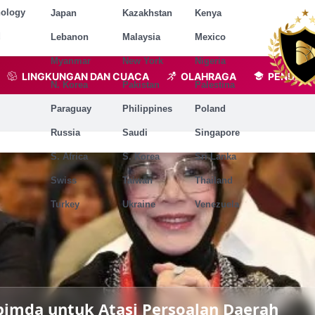
nology
Japan
Kazakhstan
Kenya
d
Lebanon
Malaysia
Mexico
Myanmar
New York
Nigeria
LINGKUNGAN DAN CUACA
OLAHRAGA
PENDIDI
N. Korea
Pakistan
Palestina
Paraguay
Philippines
Poland
Russia
Saudi
Singapore
S. Africa
S. Korea
Sri Lanka
Swiss
Taiwan
Thailand
Turkey
Ukraine
Venezuela
imda untuk Atasi Persoalan Daerah