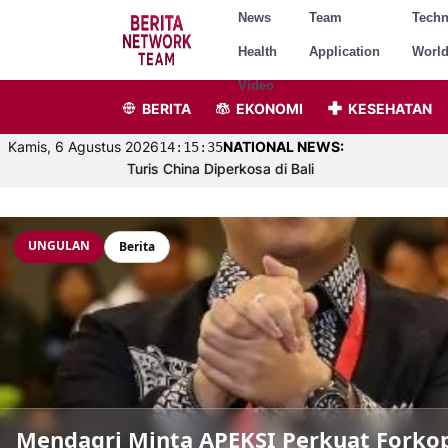
News
Team
Tech
Health
Application
Worl
Video
BERITA
EKONOMI
KESEHATAN
Kamis, 6 Agustus 2026
NATIONAL NEWS:
14:15:37
Turis China Diperkosa di Bali
UNGULAN
Berita
Mendagri Minta APEKSI Perkuat Forkop