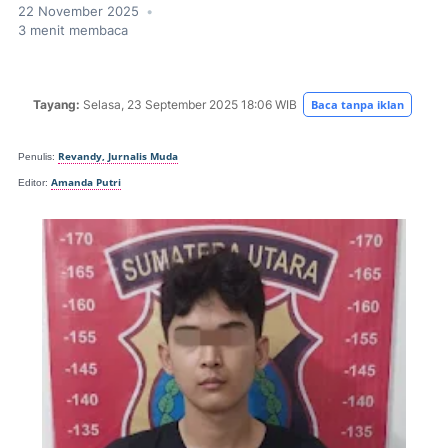
22 November 2025
•
3
menit membaca
Tayang:
Selasa, 23
September 2025 18:06 WIB
Baca tanpa iklan
Revandy, Jurnalis Muda
Penulis:
Amanda Putri
Editor: