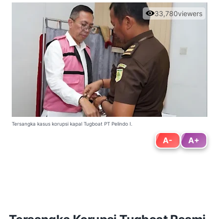
33,780
viewers
Tersangka kasus korupsi kapal Tugboat PT Pelindo I.
A-
A+