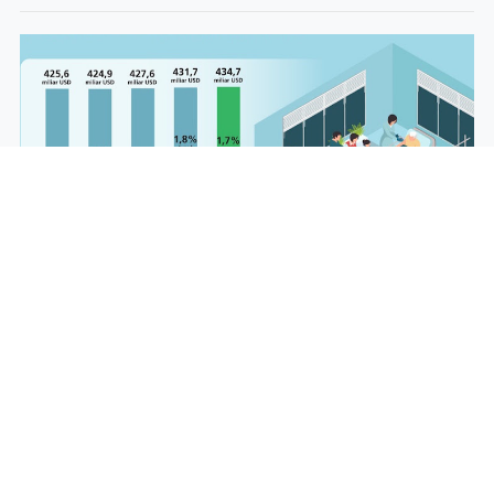
Utang Indonesia di Luar Negeri Naik Jadi
US$434,7 Miliar Disebabkan oleh Peningkatan
Pinjaman Pemerintah