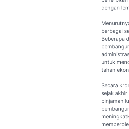
dengan lem
Menurutnya,
berbagai s
Beberapa di
pembanguna
administras
untuk mend
tahan ekon
Secara kron
sejak akhi
pinjaman l
pembanguna
meningkatk
memperole