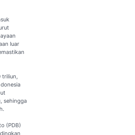
asuk
urut
iayaan
aan luar
memastikan
riliun,
ndonesia
ut
, sehingga
h.
uto (PDB)
ndingkan