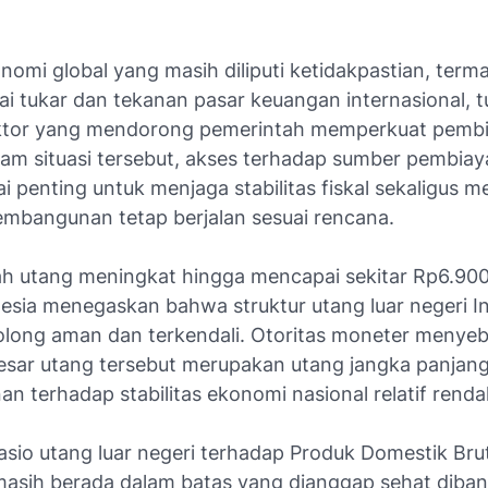
nomi global yang masih diliputi ketidakpastian, term
ilai tukar dan tekanan pasar keuangan internasional, t
aktor yang mendorong pemerintah memperkuat pemb
lam situasi tersebut, akses terhadap sumber pembiay
lai penting untuk menjaga stabilitas fiskal sekaligus 
mbangunan tetap berjalan sesuai rencana.
ah utang meningkat hingga mencapai sekitar Rp6.900 t
esia menegaskan bahwa struktur utang luar negeri I
olong aman dan terkendali. Otoritas moneter menyeb
esar utang tersebut merupakan utang jangka panjang
nan terhadap stabilitas ekonomi nasional relatif renda
 rasio utang luar negeri terhadap Produk Domestik Br
masih berada dalam batas yang dianggap sehat diba