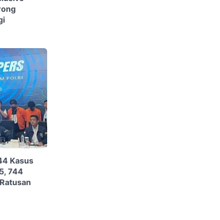
rong
gi
644 Kasus
5, 744
 Ratusan