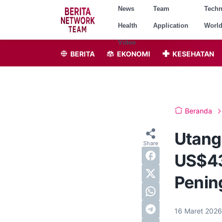
News
Team
Tech
Health
Application
Worl
Video
BERITA
EKONOMI
KESEHATAN
Beranda
Utang 
US$43
Penin
16 Maret 202