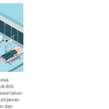
esia
Rp6.900
 awal tahun
 pinjaman
an dan