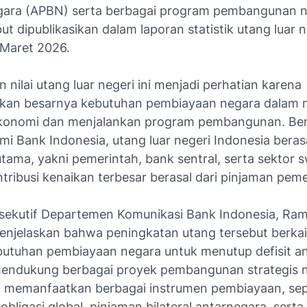
gara (APBN) serta berbagai program pembangunan n
ut dipublikasikan dalam laporan statistik utang luar 
a Maret 2026.
 nilai utang luar negeri ini menjadi perhatian karena
kan besarnya kebutuhan pembiayaan negara dalam 
 ekonomi dan menjalankan program pembangunan. Be
mi Bank Indonesia, utang luar negeri Indonesia berasa
tama, yakni pemerintah, bank sentral, serta sektor s
ribusi kenaikan terbesar berasal dari pinjaman peme
ksekutif Departemen Komunikasi Bank Indonesia, R
enjelaskan bahwa peningkatan utang tersebut berka
utuhan pembiayaan negara untuk menutup defisit a
mendukung berbagai proyek pembangunan strategis n
 memanfaatkan berbagai instrumen pembiayaan, sep
obligasi global, pinjaman bilateral antarnegara, serta