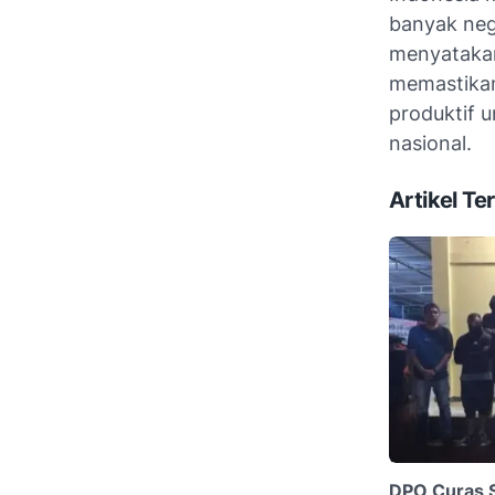
banyak neg
menyatakan
memastikan
produktif
nasional.
Artikel Ter
DPO Curas 