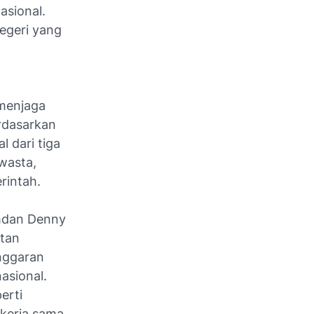
asional.
negeri yang
menjaga
rdasarkan
l dari tiga
wasta,
rintah.
amdan Denny
itan
nggaran
asional.
erti
 kerja sama