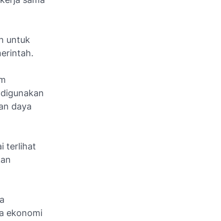
an untuk
erintah.
em
a digunakan
an daya
 terlihat
kan
na
a ekonomi