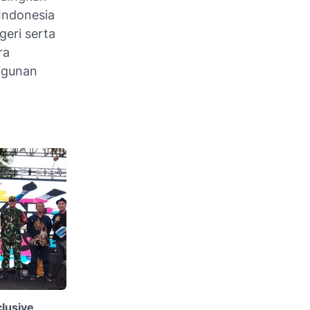
Indonesia
eri serta
ra
ngunan
clusive