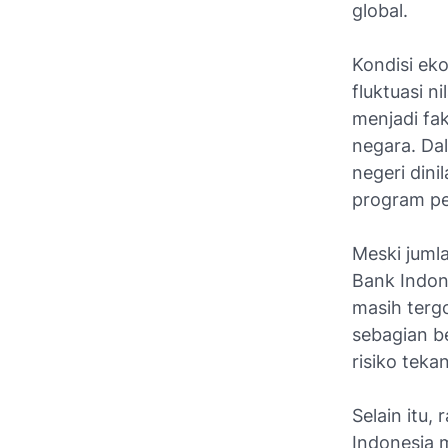
global.
Kondisi eko
fluktuasi n
menjadi f
negara. Da
negeri dini
program pe
Meski juml
Bank Indon
masih terg
sebagian b
risiko teka
Selain itu,
Indonesia 