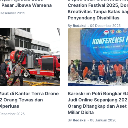
i Pasar Jibawa Wamena
Creation Festival 2025, Do
Kreativitas Tanpa Batas ba
 Desember 2025
Penyandang Disabilitas
By
Redaksi
09 Desember 2025
•
aut di Kantor Terra Drone
Bareskrim Polri Bongkar 
22 Orang Tewas dan
Judi Online Sepanjang 202
Diperluas
Orang Ditangkap dan Aset
Miliar Disita
 Desember 2025
By
Redaksi
08 Januari 2026
•