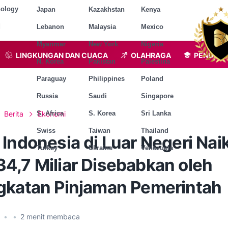
nology
Japan
Kazakhstan
Kenya
d
Lebanon
Malaysia
Mexico
Myanmar
New York
Nigeria
LINGKUNGAN DAN CUACA
OLAHRAGA
PENDIDI
N. Korea
Pakistan
Palestina
Paraguay
Philippines
Poland
Russia
Saudi
Singapore
Berita
Ekonomi
S. Africa
S. Korea
Sri Lanka
Swiss
Taiwan
Thailand
Indonesia di Luar Negeri Naik
Turkey
Ukraine
Venezuela
4,7 Miliar Disebabkan oleh
gkatan Pinjaman Pemerintah
6
•
•
2
menit membaca