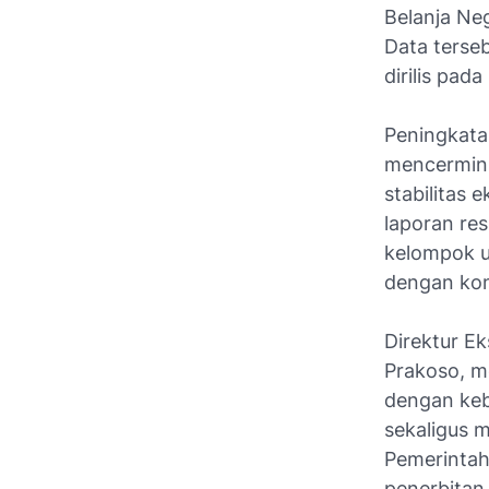
Belanja Ne
Data terseb
dirilis pad
Peningkatan
mencermin
stabilitas
laporan res
kelompok u
dengan kont
Direktur E
Prakoso, m
dengan keb
sekaligus 
Pemerintah
penerbitan 